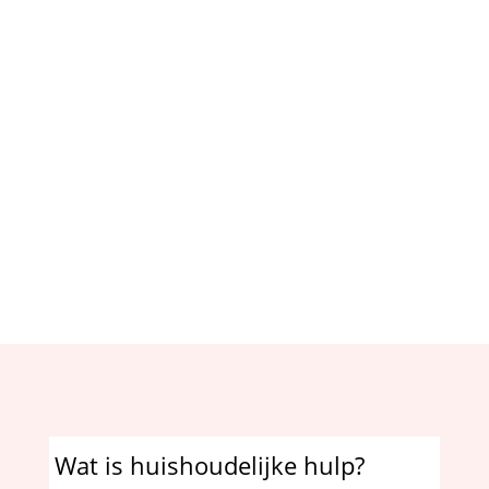
Betrouwbaar
Op maat
Jarenlange ervaring
Wat is huishoudelijke hulp?